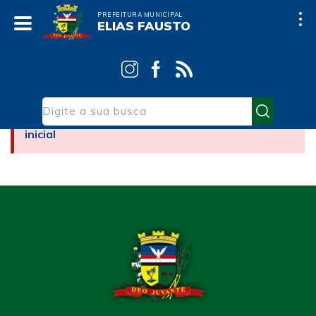
PREFEITURA MUNICIPAL
ELIAS FAUSTO
Infelizmente não conseguimos encontrar o conteúdo
no site da
Prefeitura de Elias Fausto
. Continue
navegando em nosso site:
voltar para página
inicial