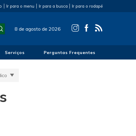
o
Ir para o menu
Ir para a busca
Ir para o rodapé
8 de agosto de 2026
Serviços
Perguntas Frequentes
lico
os