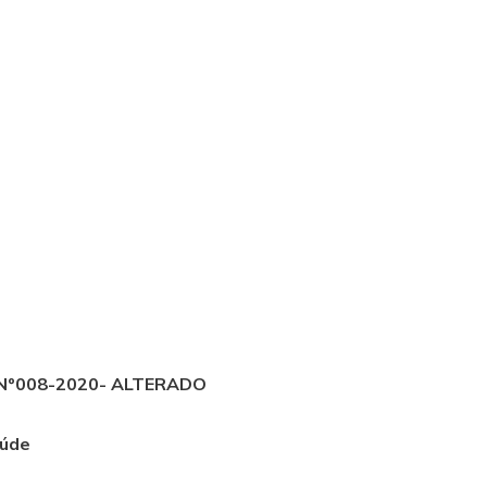
l Nº008-2020- ALTERADO
aúde