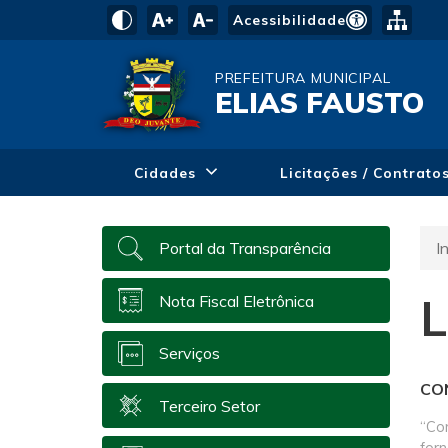
Acessibilidade
PREFEITURA MUNICIPAL
ELIAS FAUSTO
Cidades
Licitações / Contrato
In
Portal da Transparência
L
Nota Fiscal Eletrônica
Serviços
CO
Terceiro Setor
“Co
for