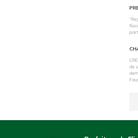
PR
“Reg
físi
part
CH
CRE
de s
dem
Fau