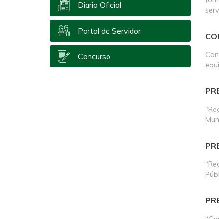
Diário Oficial
serv
Portal do Servidor
CO
Con
Concurso
equ
PR
“Re
Muni
PR
“Reg
Públ
PR
“Co