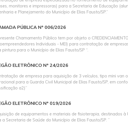
es, monitores e impressoras) para a Secretaria de Educação (alun
nharia e Planejamento do Município de Elias Fausto/SP.’’
AMADA PÚBLICA Nº 006/2026
presente Chamamento Público tem por objeto o CREDENCIAMENTO de
roempreendedores Individuais - MEI) para contratação de empresas
 pintura para o Município de Elias Fausto/SP “.
EGÃO ELETRÔNICO Nº 24/2026
ntratação de empresa para aquisição de 3 veículos, tipo mini van
racional para a Guarda Civil Municipal de Elias Fausto/SP, em co
ssificação a2)’’
EGÃO ELETRÔNICO Nº 019/2026
uisição de equipamentos e materiais de fisioterapia, destinados 
 a Secretaria de Saúde do Município de Elias Fausto/SP. ’’