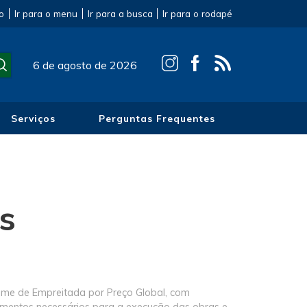
o
Ir para o menu
Ir para a busca
Ir para o rodapé
6 de agosto de 2026
Serviços
Perguntas Frequentes
os
gime de Empreitada por Preço Global, com
pamentos necessários para a execução das obras e