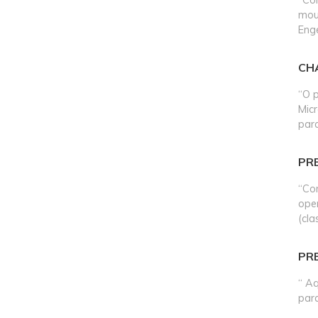
mous
Enge
CH
“O 
Mic
para
PR
“Co
ope
(cla
PR
“ Aq
para