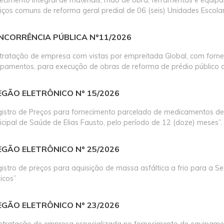
iços comuns de reforma geral predial de 06 (seis) Unidades Escola
NCORRÊNCIA PÚBLICA Nº11/2026
tratação de empresa com vistas por empreitada Global, com forne
ipamentos, para execução de obras de reforma de prédio público
EGÃO ELETRÔNICO Nº 15/2026
gistro de Preços para fornecimento parcelado de medicamentos de
cipal de Saúde de Elias Fausto, pelo período de 12 (doze) meses”.
EGÃO ELETRÔNICO Nº 25/2026
istro de preços para aquisição de massa asfáltica a frio para a Se
icos’’
EGÃO ELETRÔNICO Nº 23/2026
ntratação de empresa especializada no fornecimento de equipame