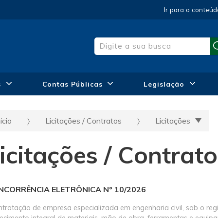
Ir para o conteúd
s
Contas Públicas
Legislação
ício
Licitações / Contratos
Licitações
icitações / Contrat
NCORRÊNCIA ELETRÔNICA Nº 10/2026
ntratação de empresa especializada em engenharia civil, sob o re
necimento integral de materiais, mão de obra, ferramentas e equi