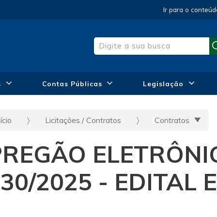
Ir para o conteúd
s
Contas Públicas
Legislação
ício
Licitações / Contratos
Contratos
PREGÃO ELETRÔNI
30/2025 - EDITAL