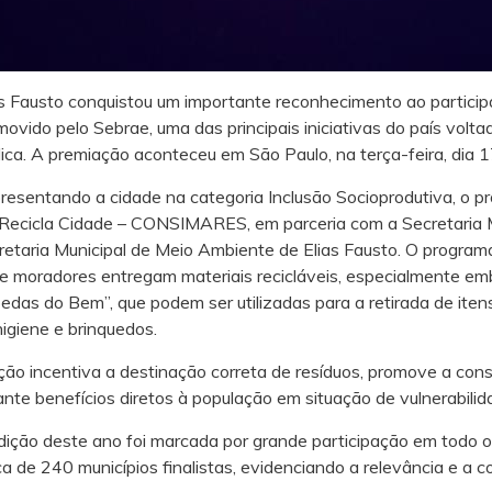
as Fausto conquistou um importante reconhecimento ao partici
movido pelo Sebrae, uma das principais iniciativas do país volt
lica. A premiação aconteceu em São Paulo, na terça-feira, dia 1
resentando a cidade na categoria Inclusão Socioprodutiva, o pro
Recicla Cidade – CONSIMARES, em parceria com a Secretaria M
retaria Municipal de Meio Ambiente de Elias Fausto. O programa
e moradores entregam materiais recicláveis, especialmente emb
edas do Bem”, que podem ser utilizadas para a retirada de iten
higiene e brinquedos.
ção incentiva a destinação correta de resíduos, promove a con
ante benefícios diretos à população em situação de vulnerabilid
dição deste ano foi marcada por grande participação em todo o B
ca de 240 municípios finalistas, evidenciando a relevância e a 