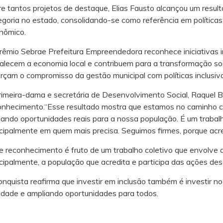
re tantos projetos de destaque, Elias Fausto alcançou um resulta
egoria no estado, consolidando-se como referência em políticas
nômico.
rêmio Sebrae Prefeitura Empreendedora reconhece iniciativas
talecem a economia local e contribuem para a transformação soc
orçam o compromisso da gestão municipal com políticas inclusiv
rimeira-dama e secretária de Desenvolvimento Social, Raquel B
onhecimento.“Esse resultado mostra que estamos no caminho c
riando oportunidades reais para a nossa população. É um traba
ncipalmente em quem mais precisa. Seguimos firmes, porque acr
e reconhecimento é fruto de um trabalho coletivo que envolve a 
ncipalmente, a população que acredita e participa das ações des
onquista reafirma que investir em inclusão também é investir 
idade e ampliando oportunidades para todos.