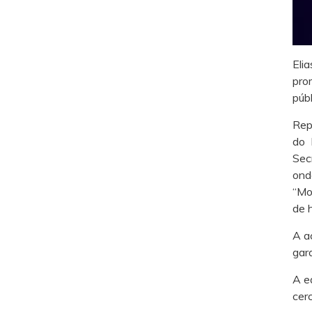
Eli
pro
púb
Rep
do 
Sec
ond
“Mo
de 
A a
gar
A e
cer