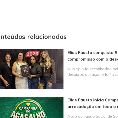
nteúdos relacionados
Elias Fausto conquista S
compromisso com o des
Município foi reconhecido p
desburocratização e fortal
Elias Fausto inicia Ca
arrecadação em todo o 
Ação do Fundo Social de So