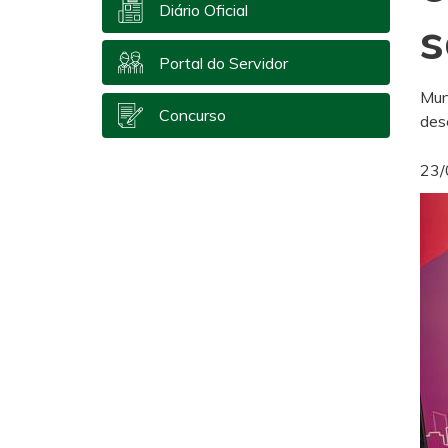
Diário Oficial
s
Portal do Servidor
Mun
Concurso
des
23/