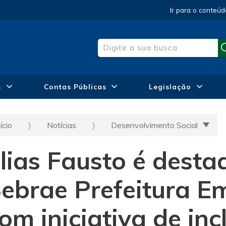
Ir para o conteúd
s
Contas Públicas
Legislação
ício
Notícias
Desenvolvimento Social
lias Fausto é dest
ebrae Prefeitura 
om iniciativa de inc