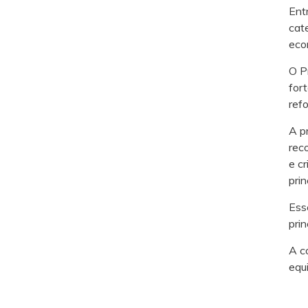
Ent
cat
eco
O P
for
ref
A p
rec
e c
pri
Ess
pri
A c
equ