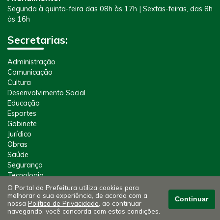
Segunda à quinta-feira das 08h às 17h | Sextas-feiras, das 8h
às 16h
Secretarias:
Administração
Comunicação
Cultura
Desenvolvimento Social
Educação
Esportes
Gabinete
Jurídico
Obras
Saúde
Segurança
Tecnologia
Tributos
O Portal da Prefeitura utiliza cookies para
melhorar a sua experiência, de acordo com a
Meio Ambiente
Continuar
nossa
Política de Privacidade
, ao continuar
Defesa Civil
navegando, você concorda com estas condições.